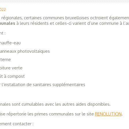
2022
s régionales, certaines communes bruxelloises octroient égalemen
unales
à leurs résidents et celles-ci varient d’une commune à l’a
t :
chauffe-eau
panneaux photovoltaïques
iterne
oiture verte
fût à compost
 l’installation de sanitaires supplémentaires
ales sont cumulables avec les autres aides disponibles.
ise répertorie les primes communales sur le site
RENOLUTION
.
ment contacter :