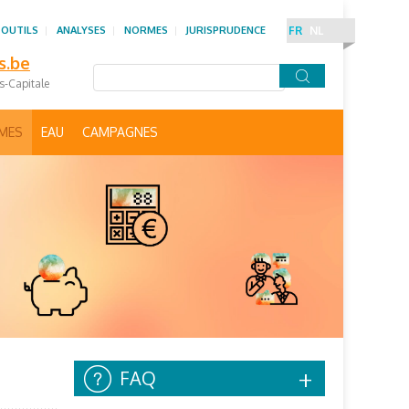
 OUTILS
ANALYSES
NORMES
JURISPRUDENCE
FR
NL
s.be
es-Capitale
IMES
EAU
CAMPAGNES
FAQ