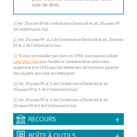
voie de droit.
[1]
Art. 25
octies
§9 de l’ordonnance Électricité et art. 20
sexies
§9
de l’ordonnance Gaz.
[2]
Art. 25
octies
§9, al.2 de l’ordonnance Électricité et art. 20
sexies
§9 al. 2 de l’ordonnance Gaz.
[3]
Si vous ne travaillez pas dans un CPAS, vous pouvez utiliser
cette lettre-type
pour faciliter la communication entre votre
organisme et le CPAS pour les demandes de fourniture garantie
des usagers que vous accompagnez.
[4]
Art. 25
octies
§9 al. 5 de l’Ordonnance Électricité et art.
20
sexies
§9 al. 5 de l’Ordonnance Gaz.
[5]
Art. 25
octies
§9 al. 6 de l’Ordonnance Électricité et art.
20
sexies
§9 al.6 de l’Ordonnance Gaz.
RECOURS
BOÎTE À OUTILS