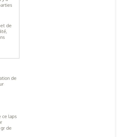
arties
met de
ité,
ans
ation de
ur
e ce laps
r
 gr de