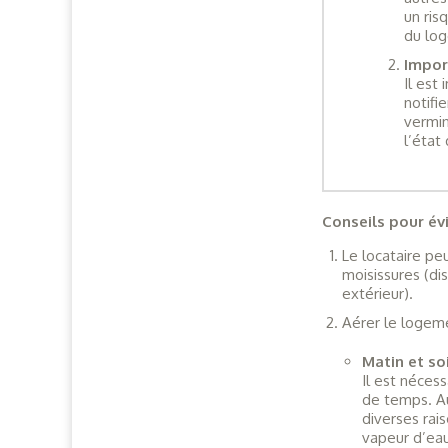
un ris
du lo
Import
Il est
notifi
vermin
l’état
Conseils pour év
Le locataire pe
moisissures (di
extérieur).
Aérer le logemen
Matin et soi
Il est néces
de temps. Au
diverses rais
vapeur d’eau