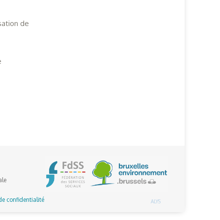
isation de
e
ale
de confidentialité
ALYS