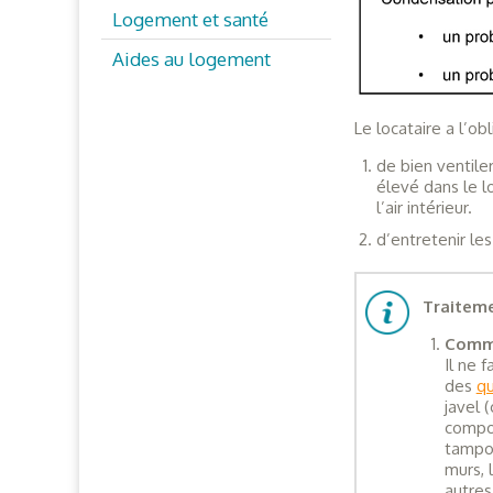
Logement et santé
Aides au logement
Le locataire a l’obl
de bien ventile
élevé dans le l
l’air intérieur.
d’entretenir le
Traiteme
Comme
Il ne 
des
qu
javel 
compor
tampon
murs, 
autres 