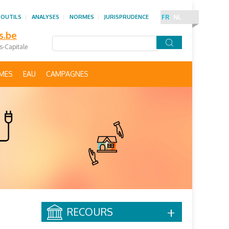
 OUTILS
ANALYSES
NORMES
JURISPRUDENCE
FR
NL
s.be
es-Capitale
IMES
EAU
CAMPAGNES
RECOURS