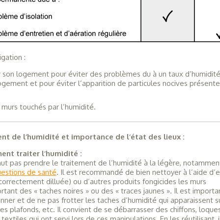
igation :
r son logement pour éviter des problèmes du à un taux d’humidité
ogement et pour éviter l’apparition de particules nocives présent
s murs touchés par l’humidité.
nt de l’humidité et importance de l’état des lieux :
nt traiter l’humidité :
faut pas prendre le traitement de l’humidité à la légère, notammen
estions de santé
. Il est recommandé de bien nettoyer à l’aide d’
(correctement dilluée) ou d’autres produits fongicides les murs
tant des « taches noires » ou des « traces jaunes »
.
Il est importa
ner et de ne pas frotter les taches d’humidité qui apparaissent su
les plafonds, etc. Il convient de se débarrasser des chiffons, loque
textiles qui ont servi lors de ces manipulations. En les réutilisant, i