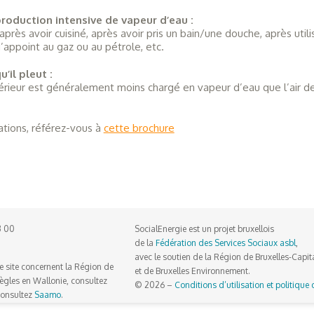
roduction intensive de vapeur d’eau :
après avoir cuisiné, après avoir pris un bain/une douche, après util
’appoint au gaz ou au pétrole, etc.
’il pleut :
xtérieur est généralement moins chargé en vapeur d’eau que l’air d
ations, référez-vous à
cette brochure
3 00
SocialEnergie est un projet bruxellois
de la
Fédération des Services Sociaux asbl
,
avec le soutien de la Région de Bruxelles-Capit
e site concernent la Région de
et de Bruxelles Environnement.
 règles en Wallonie, consultez
© 2026 –
Conditions d’utilisation et politique 
 consultez
Saamo
.