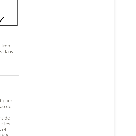
 trop
es dans
t pour
eau de
nt de
r les
s et
l y a