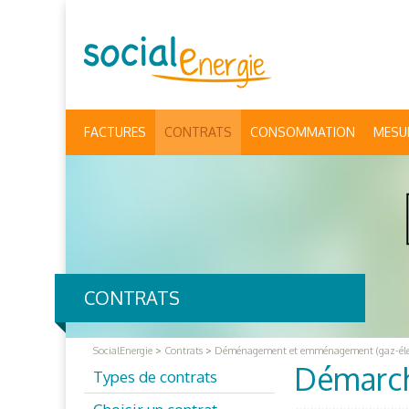
FACTURES
CONTRATS
CONSOMMATION
MESU
CONTRATS
SocialEnergie
>
Contrats
>
Déménagement et emménagement (gaz-élec
Démarch
Types de contrats