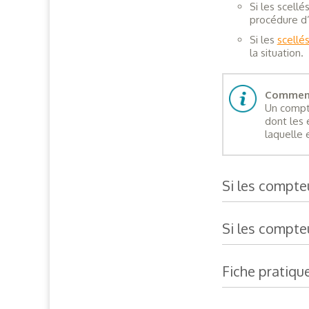
Si les scell
procédure d’
Si les
scellés
la situation.
Comment 
Un compte
dont les 
laquelle 
Si les compte
Si les compte
Fiche pratiqu