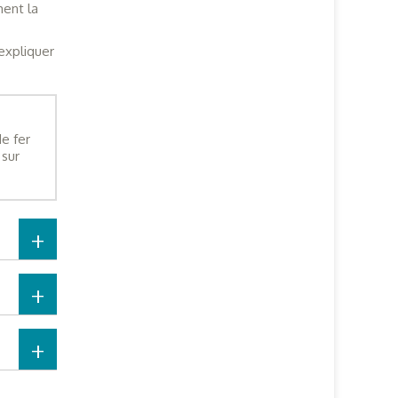
ment la
expliquer
e fer
 sur