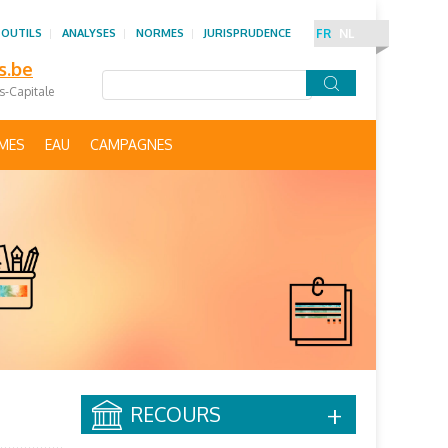
 OUTILS
ANALYSES
NORMES
JURISPRUDENCE
FR
NL
s.be
es-Capitale
IMES
EAU
CAMPAGNES
RECOURS