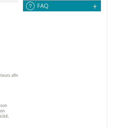
FAQ
teurs afin
 son
son
cité.