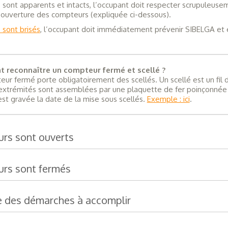
és sont apparents et intacts, l’occupant doit respecter scrupuleuse
ouverture des compteurs (expliquée ci-dessous).
 sont brisés
, l’occupant doit immédiatement prévenir SIBELGA et 
reconnaître un compteur fermé et scellé ?
ur fermé porte obligatoirement des scellés. Un scellé est un fil d
extrémités sont assemblées par une plaquette de fer poinçonnée
est gravée la date de la mise sous scellés.
Exemple : ici
.
urs sont ouverts
urs sont fermés
e des démarches à accomplir