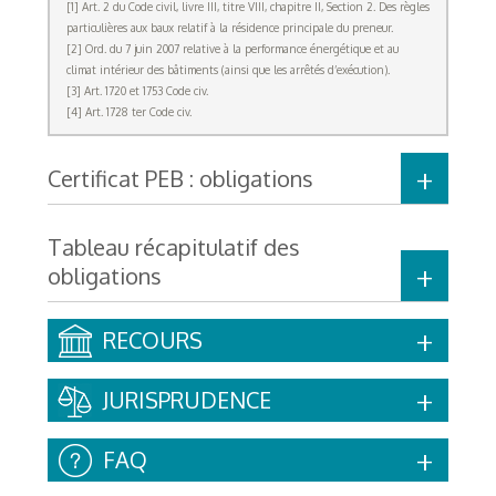
[1] Art. 2 du Code civil, livre III, titre VIII, chapitre II, Section 2. Des règles
particulières aux baux relatif à la résidence principale du preneur.
[2] Ord. du 7 juin 2007 relative à la performance énergétique et au
climat intérieur des bâtiments (ainsi que les arrêtés d’exécution).
[3] Art. 1720 et 1753 Code civ.
[4] Art. 1728 ter Code civ.
Certificat PEB : obligations
Tableau récapitulatif des
obligations
RECOURS
JURISPRUDENCE
FAQ