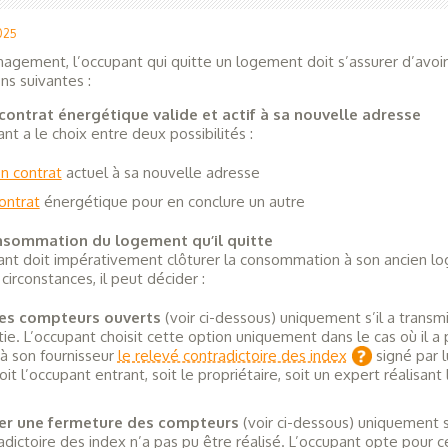
2025
gement, l’occupant qui quitte un logement doit s’assurer d’avoir
ns suivantes :
contrat énergétique valide et actif à sa nouvelle adresse
nt a le choix entre deux possibilités :
on contrat
actuel à sa nouvelle adresse
contrat
énergétique pour en conclure un autre
onsommation du logement qu’il quitte
ant doit impérativement clôturer la consommation à son ancien l
circonstances, il peut décider :
ses compteurs ouverts
(voir ci-dessous) uniquement s’il a transm
tie. L’occupant choisit cette option uniquement dans le cas où il a 
à son fournisseur
le relevé contradictoire des index
signé par 
soit l’occupant entrant, soit le propriétaire, soit un expert réalisant
r une fermeture des compteurs
(voir ci-dessous) uniquement s
adictoire des index n’a pas pu être réalisé. L’occupant opte pour c