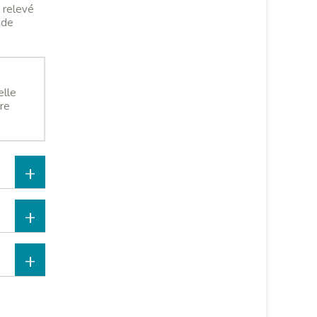
e relevé
 de
elle
ure