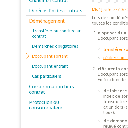
Choisir un contrat
Durée et fin des contrats
Mis à jour le : 28/10/
Lors de son déména
Déménagement
toutes les conditio
Transférer ou conclure un
disposer d’un 
contrat
L’occupant sorta
Démarches obligatoires
transférer s
L'occupant sortant
résilier son 
L'occupant entrant
clôturer la c
L’occupant sort
Cas particuliers
En fonction des 
Consommation hors
de laisser 
contrat
index de sor
transmettre 
Protection du
et un tiers (
consommateur
lieux).
de demande
relevé contr