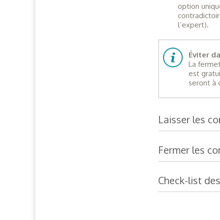
option uniqu
contradictoi
l’expert).
Éviter d
La fermet
est gratu
seront à 
Laisser les c
Fermer les c
Check-list de