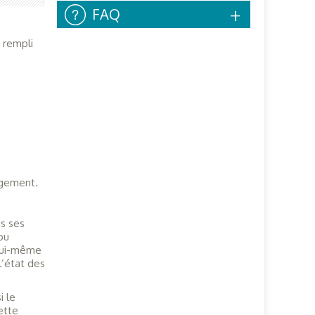
FAQ
 rempli
ogement.
is ses
pu
lui-même
 l’état des
i le
ette