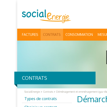
FACTURES
CONTRATS
CONSOMMATION
MESU
CONTRATS
SocialEnergie
>
Contrats
>
Déménagement et emménagement (gaz-élec
Démarch
Types de contrats