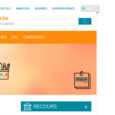
 OUTILS
ANALYSES
NORMES
JURISPRUDENCE
FR
NL
s.be
es-Capitale
IMES
EAU
CAMPAGNES
RECOURS