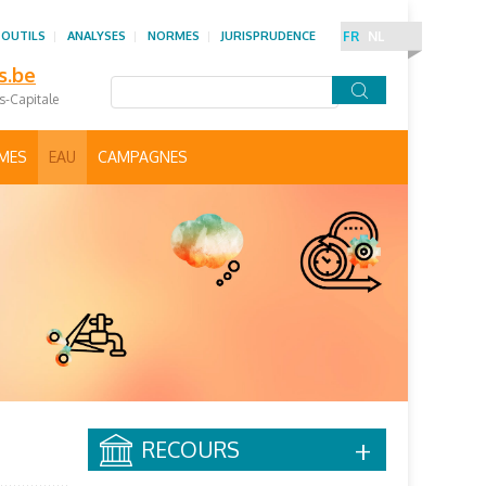
 OUTILS
ANALYSES
NORMES
JURISPRUDENCE
FR
NL
s.be
es-Capitale
IMES
EAU
CAMPAGNES
RECOURS