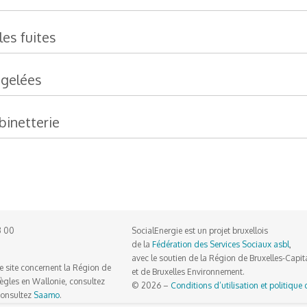
les fuites
 gelées
binetterie
3 00
SocialEnergie est un projet bruxellois
de la
Fédération des Services Sociaux asbl
,
avec le soutien de la Région de Bruxelles-Capit
e site concernent la Région de
et de Bruxelles Environnement.
 règles en Wallonie, consultez
© 2026 –
Conditions d’utilisation et politique 
 consultez
Saamo
.