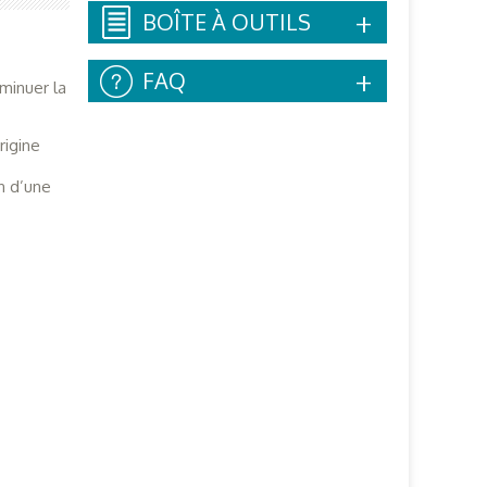
BOÎTE À OUTILS
FAQ
minuer la
rigine
n d’une