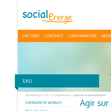
FACTURES
CONTRATS
CONSOMMATION
MESU
EAU
SocialEnergie
>
Eau
>
Consommation
>
Agir sur la consommation
Agir su
Contexte et acteurs