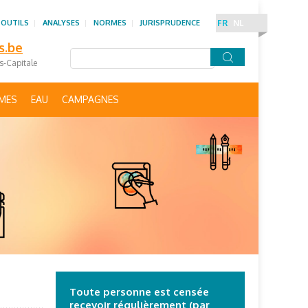
 OUTILS
ANALYSES
NORMES
JURISPRUDENCE
FR
NL
s.be
es-Capitale
IMES
EAU
CAMPAGNES
Toute personne est censée
recevoir régulièrement (par