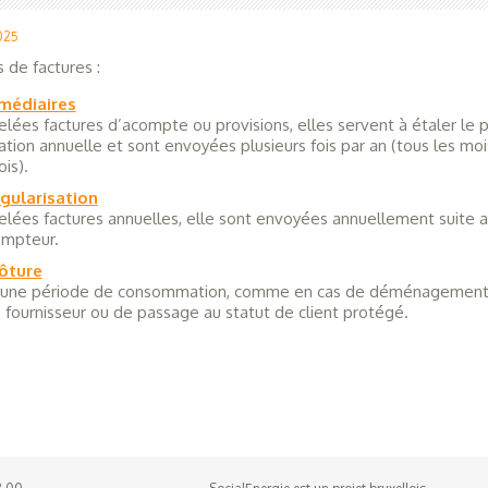
2025
s de factures :
rmédiaires
ées factures d’acompte ou provisions, elles servent à étaler le
ion annuelle et sont envoyées plusieurs fois par an (tous les moi
is).
gularisation
lées factures annuelles, elle sont envoyées annuellement suite a
ompteur.
lôture
t une période de consommation, comme en cas de déménagement
ournisseur ou de passage au statut de client protégé.