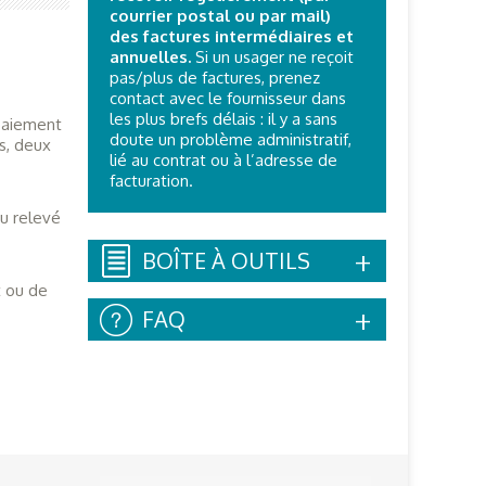
courrier postal ou par mail)
des factures intermédiaires et
annuelles.
Si un usager ne reçoit
pas/plus de factures, prenez
contact avec le fournisseur dans
les plus brefs délais : il y a sans
 paiement
doute un problème administratif,
s, deux
lié au contrat ou à l’adresse de
facturation.
u relevé
BOÎTE À OUTILS
 ou de
FAQ