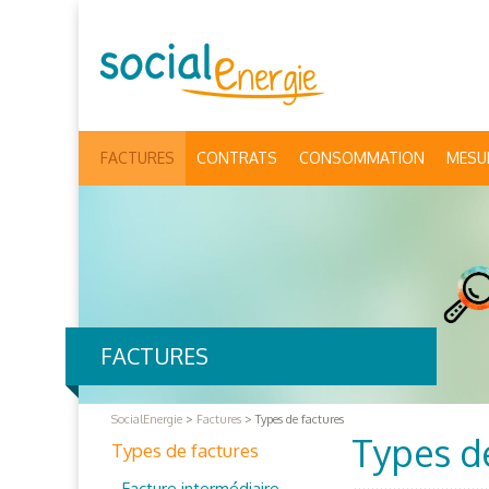
FACTURES
CONTRATS
CONSOMMATION
MESU
FACTURES
SocialEnergie
>
Factures
>
Types de factures
Types d
Types de factures
Facture intermédiaire