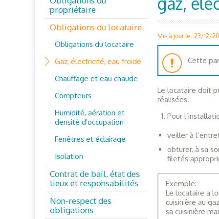
gaz, élec
Obligations du
propriétaire
Obligations du locataire
Mis à jour le : 23/12/2
Obligations du locataire
Cette par
Gaz, électricité, eau froide
Chauffage et eau chaude
Le locataire doit p
Compteurs
réalisées.
Humidité, aération et
Pour l’installati
densité d'occupation
veiller à l’entr
Fenêtres et éclairage
obturer, à sa s
Isolation
filetés appropri
Contrat de bail, état des
lieux et responsabilités
Exemple:
Le locataire a l
Non-respect des
cuisinière au ga
obligations
sa cuisinière ma