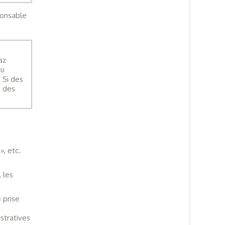
ponsable
az
au
 Si des
t des
», etc.
, les
 prise
stratives