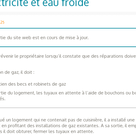
tricité et eau froide
025
tie du site web est en cours de mise à jour.
révenir le propriétaire lorsqu’il constate que des réparations doiv
on de gaz, il doit :
etien des becs et robinets de gaz
ortie du logement, les tuyaux en attente à l’aide de bouchons ou 
és.
oué un logement qui ne contenait pas de cuisinière, il a installé une
z en profitant des installations de gaz existantes. A sa sortie, il e
is il doit obturer, fermer les tuyaux en attente.