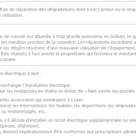
frais de réparation des dégradations dont il est l’auteur ou le res
utilisation.
e de cuisson est allumée à trop grande puissance, en brûlant, le g
u les meubles proches de la cuisinière. Les réparations incombent 
e les dégâts résultent d’une mauvaise utilisation de l’équipement.
être réalisés, il faut avertir le propriétaire qui facturera le montan
ocataire.
n électrique, il doit :
 surcharger l’installation électrique.
ter les multiprises en chaîne et éviter de « faire sauter les plombs 
tits accessoires qui viendraient à s’user.
placer les interrupteurs, les fusibles, les disjoncteurs, les ampoules
s ou endommagés, etc.
s, s’il décide d’installer un circuit électrique supplémentaire ou une
léphone, télévision).
ns doivent impérativement être conformes aux prescriptions admini