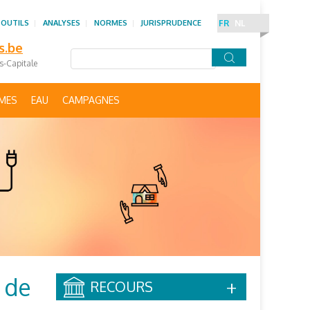
 OUTILS
ANALYSES
NORMES
JURISPRUDENCE
FR
NL
s.be
es-Capitale
IMES
EAU
CAMPAGNES
 de
RECOURS