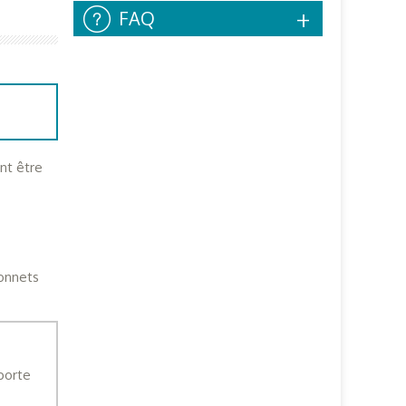
FAQ
ent être
bonnets
mporte