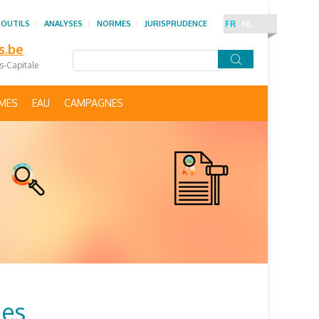
 OUTILS
ANALYSES
NORMES
JURISPRUDENCE
FR
NL
s.be
es-Capitale
IMES
EAU
CAMPAGNES
des