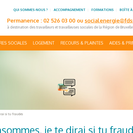
QUI SOMMES-NOUS ?
ACCOMPAGNEMENT
FORMATIONS
BOÎTE À
Permanence : 02 526 03 00 ou
socialenergie@fds
à destination des travailleurs et travailleuses sociales de la Région de Bruxell
RES SOCIALES
LOGEMENT
RECOURS & PLAINTES
AIDES & PR
ai si tu fraudes
ommes, je te dirai si tu frau