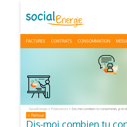
FACTURES
CONTRATS
CONSOMMATION
MESU
SocialEnergie
>
Publications
>
Dis-moi combien tu consommes, je te dir
< Retour
Dis-moi combien tu cons