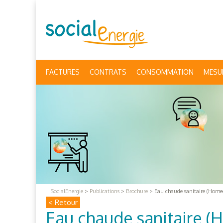
FACTURES
CONTRATS
CONSOMMATION
MESU
SocialEnergie
>
Publications
>
Brochure
>
Eau chaude sanitaire (Home
< Retour
Eau chaude sanitaire 