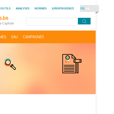
 OUTILS
ANALYSES
NORMES
JURISPRUDENCE
FR
NL
s.be
es-Capitale
IMES
EAU
CAMPAGNES