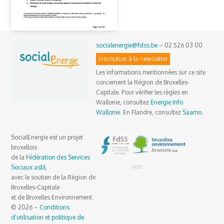
socialenergie@fdss.be
– 02 526 03 00
Inscription à la newsletter
Les informations mentionnées sur ce site
concernent la Région de Bruxelles-
Capitale. Pour vérifier les règles en
Wallonie, consultez
Energie Info
Wallonie
. En Flandre, consultez
Saamo
.
SocialEnergie est un projet
bruxellois
de la
Fédération des Services
Sociaux asbl
,
ALYS
avec le soutien de la Région de
Bruxelles-Capitale
et de Bruxelles Environnement.
© 2026 –
Conditions
d’utilisation et politique de