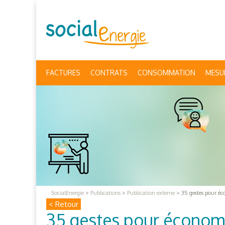
FACTURES
CONTRATS
CONSOMMATION
MESU
SocialEnergie
>
Publications
>
Publication externe
>
35 gestes pour éc
< Retour
35 gestes pour économi