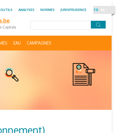
 OUTILS
ANALYSES
NORMES
JURISPRUDENCE
FR
NL
s.be
es-Capitale
IMES
EAU
CAMPAGNES
ronnement)