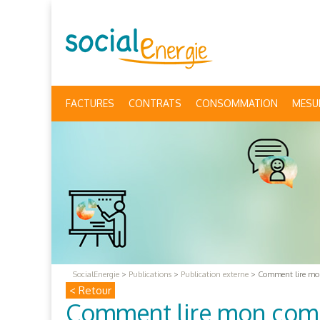
FACTURES
CONTRATS
CONSOMMATION
MESU
SocialEnergie
>
Publications
>
Publication externe
>
Comment lire mo
< Retour
Comment lire mon com