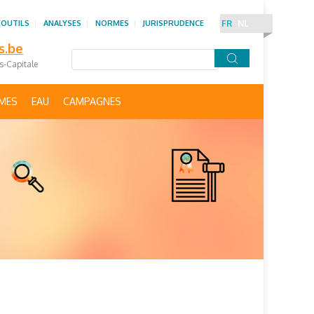
 OUTILS
ANALYSES
NORMES
JURISPRUDENCE
FR
NL
s.be
es-Capitale
IMES
EAU
CAMPAGNES