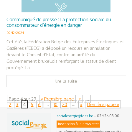
Communiqué de presse : La protection sociale du
consommateur d’énergie en danger
02/12/2024
Cet été, la Fédération Belge des Entreprises Électriques et
Gazières (FEBEG) a déposé un recours en annulation
devant le Conseil d’Etat, contre un arrêté du
Gouvernement bruxellois renforçant le statut de client
protégé. La...
lire la suite
Page 4 sur 29
« Première page
«
…
2
3
4
5
6
…
10
20
…
»
Dernière page »
socialenergie@fdss.be
– 02 526 03 00
Inscription à la newsletter
Les informations mentionnées sur ce site