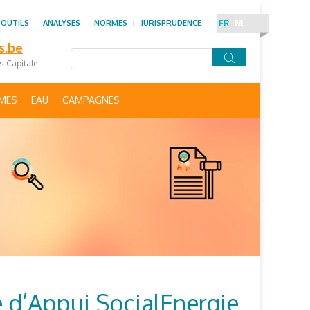
 OUTILS
ANALYSES
NORMES
JURISPRUDENCE
FR
NL
s.be
es-Capitale
IMES
EAU
CAMPAGNES
 d’Appui SocialEnergie