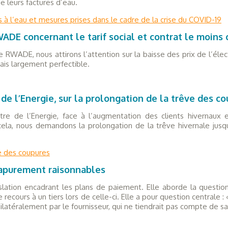
 leurs factures d’eau.
 à l’eau et mesures prises dans le cadre de la crise du COVID-19
WADE concernant le tarif social et contrat le moins 
RWADE, nous attirons l’attention sur la baisse des prix de l’électr
ais largement perfectible.
 de l’Energie, sur la prolongation de la trêve des c
stre de l’Energie, face à l’augmentation des clients hivernaux
 cela, nous demandons la prolongation de la trêve hivernale jus
ve des coupures
’apurement raisonnables
lation encadrant les plans de paiement. Elle aborde la questio
e recours à un tiers lors de celle-ci. Elle a pour question centra
atéralement par le fournisseur, qui ne tiendrait pas compte de sa si