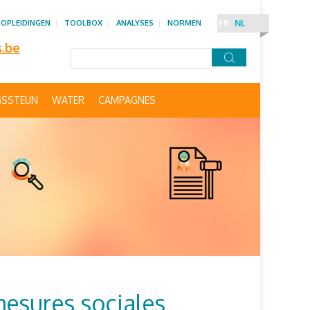
OPLEIDINGEN
TOOLBOX
ANALYSES
NORMEN
FR
NL
s.be
GSSTEUN
WATER
CAMPAGNES
mesures sociales