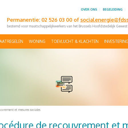
OVER ONS
BEGELEIDING
Permanentie: 02 526 03 00 of
socialenergie@fds
bestemd voor maatschappelijkwerkers van het Brussels Hoofdstedelijk Gewest
AATREGELEN
WONING
TOEVLUCHT & KLACHTEN
INVESTERIN
couvrement et mesures sociales
 Procédure de recouvrement et 