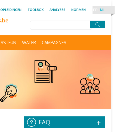
OPLEIDINGEN
TOOLBOX
ANALYSES
NORMEN
FR
NL
s.be
GSSTEUN
WATER
CAMPAGNES
FAQ