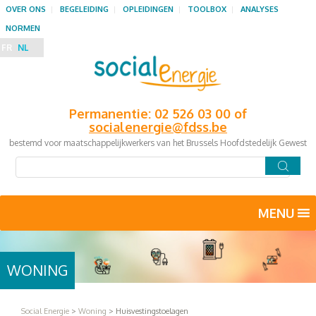
OVER ONS
BEGELEIDING
OPLEIDINGEN
TOOLBOX
ANALYSES
NORMEN
FR
NL
Permanentie: 02 526 03 00 of
socialenergie@fdss.be
bestemd voor maatschappelijkwerkers van het Brussels Hoofdstedelijk Gewest
MENU
WONING
Social Energie
>
Woning
>
Huisvestingstoelagen