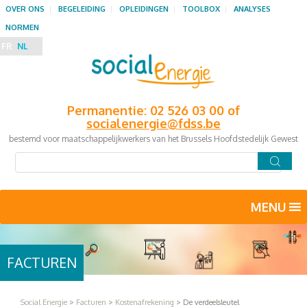
OVER ONS
BEGELEIDING
OPLEIDINGEN
TOOLBOX
ANALYSES
NORMEN
FR
NL
Permanentie: 02 526 03 00 of
socialenergie@fdss.be
bestemd voor maatschappelijkwerkers van het Brussels Hoofdstedelijk Gewest
MENU
FACTUREN
Social Energie
>
Facturen
>
Kostenafrekening
>
De verdeelsleutel