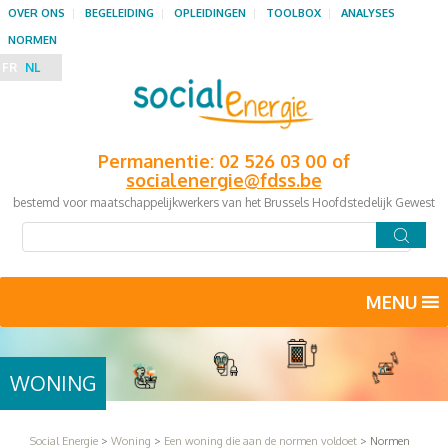
OVER ONS
BEGELEIDING
OPLEIDINGEN
TOOLBOX
ANALYSES
NORMEN
FR
NL
Permanentie: 02 526 03 00 of
socialenergie@fdss.be
bestemd voor maatschappelijkwerkers van het Brussels Hoofdstedelijk Gewest
MENU
WONING
Social Energie
>
Woning
>
Een woning die aan de normen voldoet
>
Normen