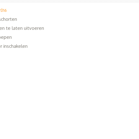
2016
schorten
n te laten uitvoeren
roepen
r inschakelen