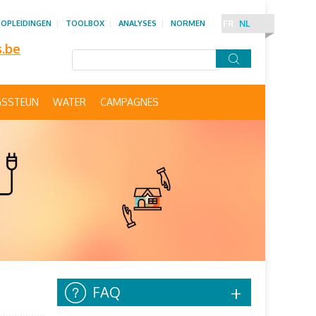
OPLEIDINGEN
TOOLBOX
ANALYSES
NORMEN
FR
NL
s.be
GSSTEUN
WATER
CAMPAGNES
FAQ