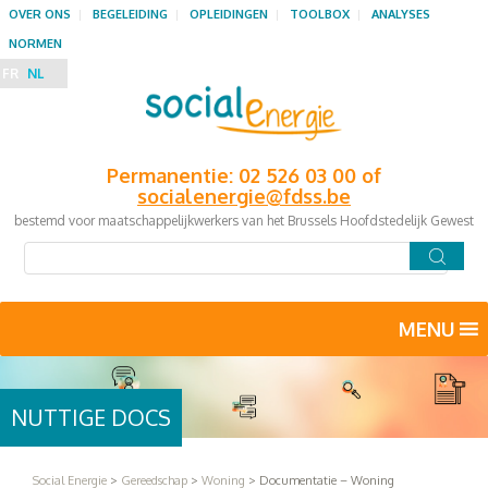
OVER ONS
BEGELEIDING
OPLEIDINGEN
TOOLBOX
ANALYSES
NORMEN
FR
NL
Permanentie: 02 526 03 00 of
socialenergie@fdss.be
bestemd voor maatschappelijkwerkers van het Brussels Hoofdstedelijk Gewest
MENU
NUTTIGE DOCS
Social Energie
>
Gereedschap
>
Woning
>
Documentatie – Woning