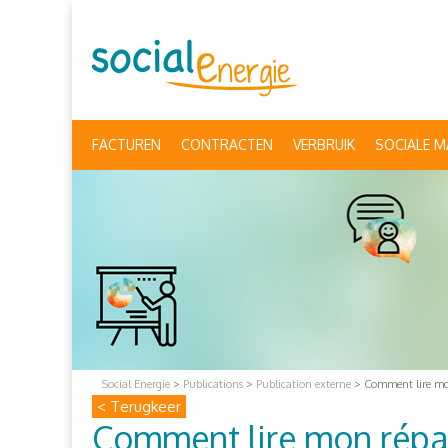
FACTUREN
CONTRACTEN
VERBRUIK
SOCIALE M
Social Energie
>
Publications
>
Publication externe
>
Comment lire mo
< Terugkeer
Comment lire mon répa