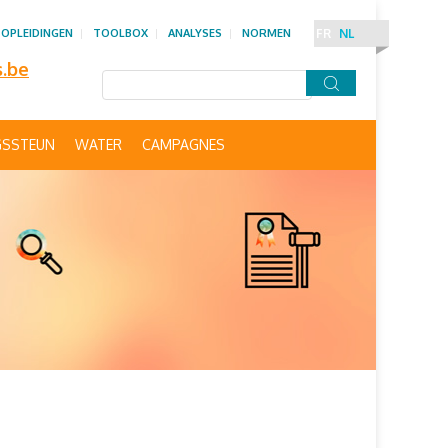
OPLEIDINGEN
TOOLBOX
ANALYSES
NORMEN
FR
NL
s.be
GSSTEUN
WATER
CAMPAGNES