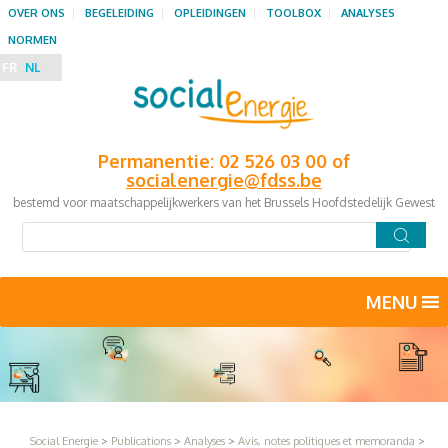
OVER ONS
BEGELEIDING
OPLEIDINGEN
TOOLBOX
ANALYSES
NORMEN
FR
NL
Permanentie: 02 526 03 00 of
socialenergie@fdss.be
bestemd voor maatschappelijkwerkers van het Brussels Hoofdstedelijk Gewest
MENU
Social Energie
>
Publications
>
Analyses
>
Avis, notes politiques et memoranda
>