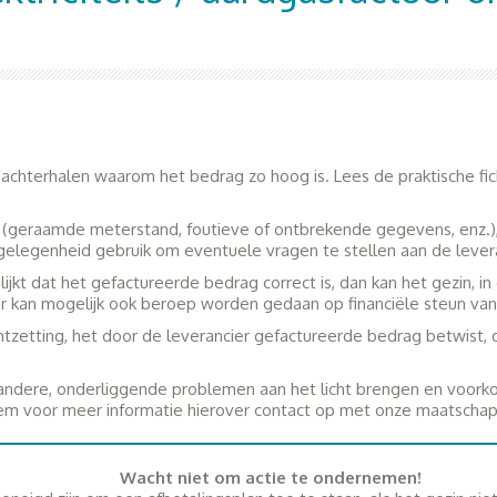
achterhalen waarom het bedrag zo hoog is. Lees de praktische fi
 (geraamde meterstand, foutieve of ontbrekende gegevens, enz.)
gelegenheid gebruik om eventuele vragen te stellen aan de levera
lijkt dat het gefactureerde bedrag correct is, dan kan het gezin, 
Er kan mogelijk ook beroep worden gedaan op financiële steun v
chtzetting, het door de leverancier gefactureerde bedrag betwist, d
 andere, onderliggende problemen aan het licht brengen en voorko
m voor meer informatie hierover contact op met onze maatschapp
Wacht niet om actie te ondernemen!