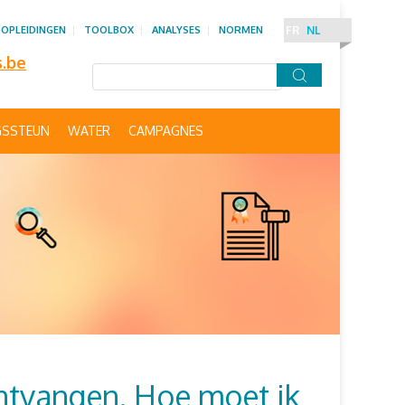
OPLEIDINGEN
TOOLBOX
ANALYSES
NORMEN
FR
NL
s.be
GSSTEUN
WATER
CAMPAGNES
ontvangen. Hoe moet ik