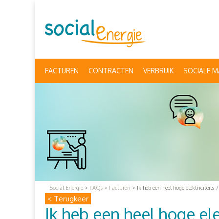
FACTUREN
CONTRACTEN
VERBRUIK
SOCIALE M
Social Energie
>
FAQs
>
Facturen
>
Ik heb een heel hoge elektriciteit
< Terugkeer
Ik heb een heel hoge el