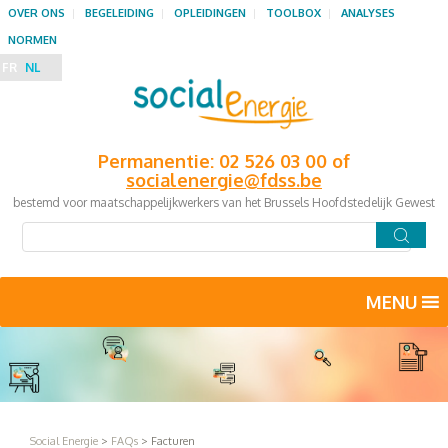
OVER ONS
BEGELEIDING
OPLEIDINGEN
TOOLBOX
ANALYSES
NORMEN
FR
NL
Permanentie: 02 526 03 00 of
socialenergie@fdss.be
bestemd voor maatschappelijkwerkers van het Brussels Hoofdstedelijk Gewest
MENU
Social Energie
>
FAQs
>
Facturen