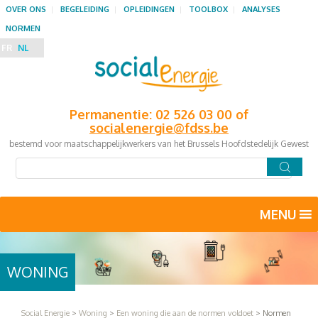
OVER ONS
BEGELEIDING
OPLEIDINGEN
TOOLBOX
ANALYSES
NORMEN
FR
NL
Permanentie: 02 526 03 00 of
socialenergie@fdss.be
bestemd voor maatschappelijkwerkers van het Brussels Hoofdstedelijk Gewest
MENU
WONING
Social Energie
>
Woning
>
Een woning die aan de normen voldoet
>
Normen