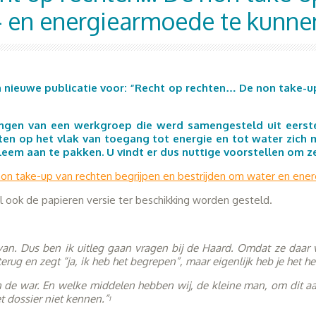
- en energiearmoede te kunnen
jn nieuwe publicatie voor: “Recht op rechten… De non take-u
singen van een werkgroep die werd samengesteld uit eerste
ten op het vlak van toegang tot energie en tot water zich 
em aan te pakken. U vindt er dus nuttige voorstellen om zel
on take-up van rechten begrijpen en bestrijden om water en ene
 ook de papieren versie ter beschikking worden gesteld.
 van. Dus ben ik uitleg gaan vragen bij de Haard. Omdat ze daar v
terug en zegt “ja, ik heb het begrepen”, maar eigenlijk heb je het h
in de war. En welke middelen hebben wij, de kleine man, om dit a
t dossier niet kennen.”
1