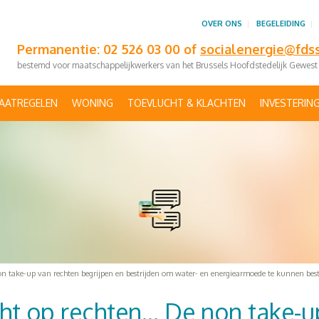
OVER ONS
BEGELEIDING
Permanentie: 02 526 03 00 of
socialenergie@fds
bestemd voor maatschappelijkwerkers van het Brussels Hoofdstedelijk Gewest
AATREGELEN
WONING
TOEVLUCHT & KLACHTEN
INVESTERIN
n take-up van rechten begrijpen en bestrijden om water- en energiearmoede te kunnen best
ht op rechten… De non take-u