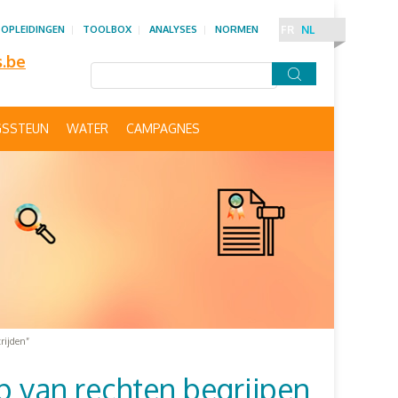
OPLEIDINGEN
TOOLBOX
ANALYSES
NORMEN
FR
NL
s.be
GSSTEUN
WATER
CAMPAGNES
rijden”
p van rechten begrijpen