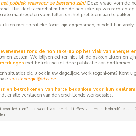
 het publiek waarvoor ze bestemd zijn?
Deze vraag vormde het
rond. Hun doel: achterhalen hoe de non take-up van rechten op 
ncrete maatregelen voorstellen om het probleem aan te pakken.
stukken met specifieke focus zijn opgenomen, bundelt hun analy
 evenement rond de non take-up op het vlak van energie en 
kunnen zetten. We blijven echter niet bij de pakken zitten en zi
opmerkingen
met betrekking tot deze publicatie aan bod komen.
ierin situaties die u ook in uw dagelijkse werk tegenkomt? Kent u 
 naar
socialenergie@fdss.be
.
rs en betrokkenen van harte bedanken voor hun deelna
indt er alle verslagen van de verschillende werksessies.
ht voor iedereen? Het woord aan de slachtoffers van een schipbreuk”, maart
en.