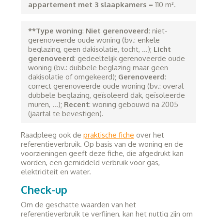
appartement met 3 slaapkamers
= 110 m².
**Type woning
:
Niet gerenoveerd
: niet-
gerenoveerde oude woning (bv.: enkele
beglazing, geen dakisolatie, tocht, …);
Licht
gerenoveerd
: gedeeltelijk gerenoveerde oude
woning (bv.: dubbele beglazing maar geen
dakisolatie of omgekeerd);
Gerenoveerd
:
correct gerenoveerde oude woning (bv.: overal
dubbele beglazing, geïsoleerd dak, geïsoleerde
muren, …);
Recent
: woning gebouwd na 2005
(jaartal te bevestigen).
Raadpleeg ook de
praktische fiche
over het
referentieverbruik. Op basis van de woning en de
voorzieningen geeft deze fiche, die afgedrukt kan
worden, een gemiddeld verbruik voor gas,
elektriciteit en water.
Check-up
Om de geschatte waarden van het
referentieverbruik te verfijnen, kan het nuttig zijn om