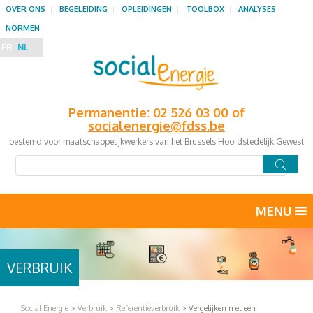
OVER ONS
BEGELEIDING
OPLEIDINGEN
TOOLBOX
ANALYSES
NORMEN
FR
NL
Permanentie: 02 526 03 00 of
socialenergie@fdss.be
bestemd voor maatschappelijkwerkers van het Brussels Hoofdstedelijk Gewest
MENU
VERBRUIK
Social Energie
>
Verbruik
>
Referentieverbruik
>
Vergelijken met een