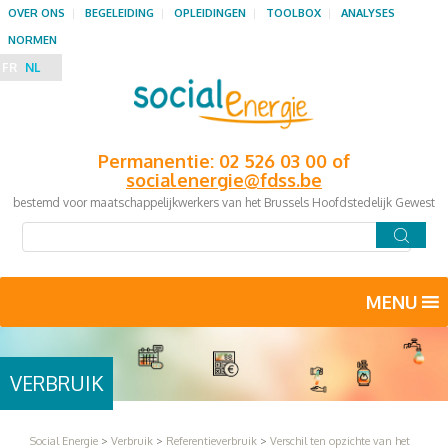
OVER ONS
BEGELEIDING
OPLEIDINGEN
TOOLBOX
ANALYSES
NORMEN
FR
NL
Permanentie: 02 526 03 00 of
socialenergie@fdss.be
bestemd voor maatschappelijkwerkers van het Brussels Hoofdstedelijk Gewest
MENU
VERBRUIK
Social Energie
>
Verbruik
>
Referentieverbruik
>
Verschil ten opzichte van het