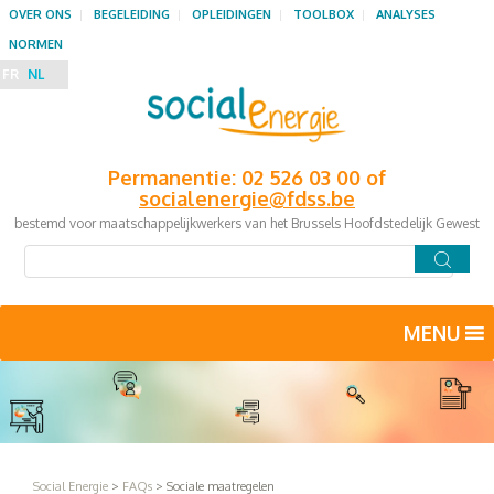
OVER ONS
BEGELEIDING
OPLEIDINGEN
TOOLBOX
ANALYSES
NORMEN
FR
NL
Permanentie: 02 526 03 00 of
socialenergie@fdss.be
bestemd voor maatschappelijkwerkers van het Brussels Hoofdstedelijk Gewest
MENU
Social Energie
>
FAQs
>
Sociale maatregelen