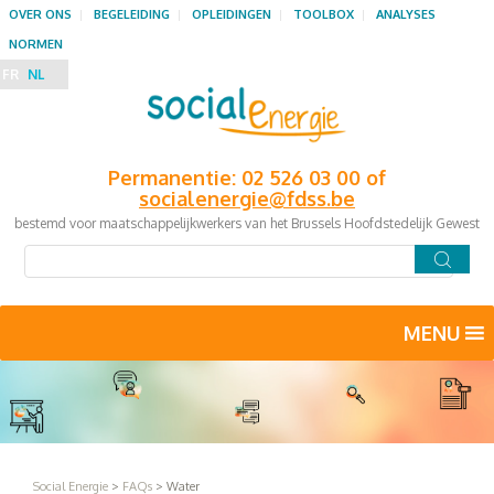
OVER ONS
BEGELEIDING
OPLEIDINGEN
TOOLBOX
ANALYSES
NORMEN
FR
NL
Permanentie: 02 526 03 00 of
socialenergie@fdss.be
bestemd voor maatschappelijkwerkers van het Brussels Hoofdstedelijk Gewest
MENU
Social Energie
>
FAQs
>
Water